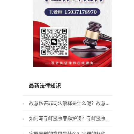
15037178970
最新法律知识
故意伤害罪司法解释是什么呢？故意伤
如何预
害罪构成要件是什么呢？
都有哪些
如何写寻衅滋事罪辩护词？寻衅滋事罪
醉驾成
最高判几年？寻衅滋事罪量刑原则是什
多长？刑
定罪量刑的意思是什么？定罪的条件为
加大力