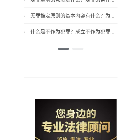
么？
哪些？定罪需要哪些证据？
击拐卖妇
无罪推定原则的基本内容有什么？为什
诽谤罪
么要无罪推定？
法律依据
什么是不作为犯罪？成立不作为犯罪的
职务犯
条件有哪些？
的五个坚