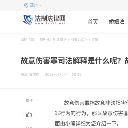
郑州
首页
婚姻法
您的位置：
法制网
>
刑事辩护
>
刑事诉讼
> > 详情
故意伤害罪司法解释是什么呢？
来源:
名律网
2023-05-04 14:00:36
操作
故意伤害罪指故意非法损害
罪行为的行为，那么故意伤害
面由小编详细为您介绍一下。