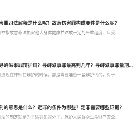
害罪司法解释是什么呢？故意伤害罪构成要件是什么呢？
害罪指故意非法损害他人身体健康并达成一定的严重程度、应受...
如何写寻衅滋事罪辩护词？寻衅滋事罪最高判几年？寻衅滋事罪量刑原则是什么？
知道现在律师在辩护的时候，都是需要准备一些辩护词的。对于...
刑的意思是什么？定罪的条件为哪些？定罪需要哪些证据？
刑法的制定就是为了惩罚犯罪分子，保护人民群众生命财产安全...