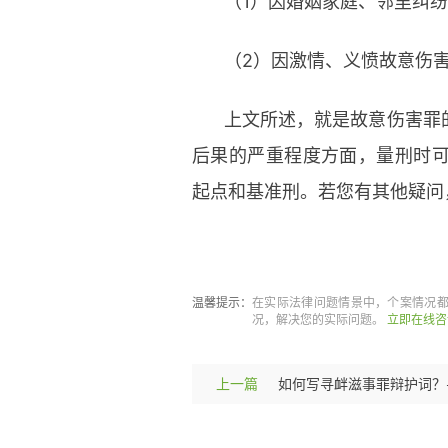
（1）因婚姻家庭、邻里纠
（2）因激情、义愤故意伤
上文所述，就是故意伤害罪
后果的严重程度方面，量刑时
起点和基准刑。若您有其他疑问
标签：
故意伤害罪
立案标准
量
温馨提示：
在实际法律问题情景中，个案情况
况，解决您的实际问题。
立即在线咨
上一篇