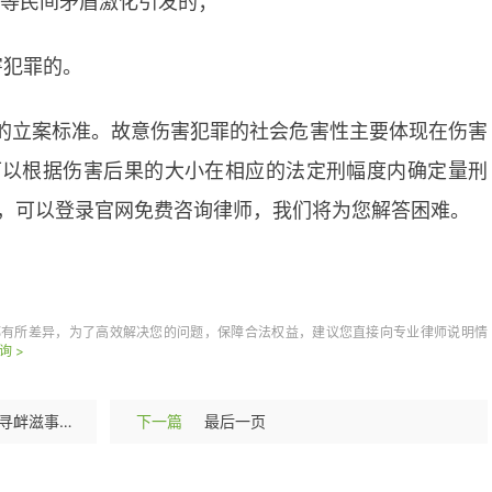
纷等民间矛盾激化引发的；
害犯罪的。
的立案标准。故意伤害犯罪的社会危害性主要体现在伤害
可以根据伤害后果的大小在相应的法定刑幅度内确定量刑
，可以登录官网免费咨询律师，我们将为您解答困难。
刑标准
司法解释
都有所差异，为了高效解决您的问题，保障合法权益，建议您直接向专业律师说明情
询 >
如何写寻衅滋事罪辩护词？寻衅滋事罪最高判几年？寻衅滋事罪量刑原则是什么？
下一篇
最后一页