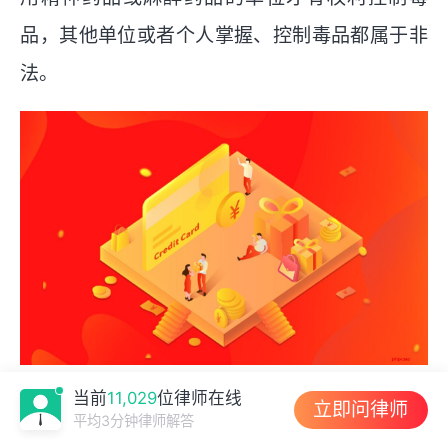
品，其他单位或者个人掌握、控制毒品都属于非
法。
当前
11,029
位律师在线
非法持有毒品罪怎么构成
立即问律师
平均3分钟律师解答