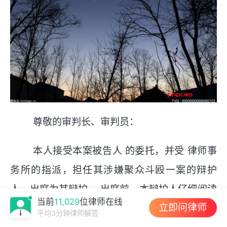
尊敬的审判长、审判员：
本人接受本案被告人 的委托，并受 律师事
务所的指派，担任其涉嫌聚众斗殴一案的辩护
人，出庭为其辩护。 出庭前，本辩护人仔细阅读
当前
11,029
位律师在线
立即问律师
了公诉机关移送给人民法院的卷宗，会见了被告
平均3分钟律师解答